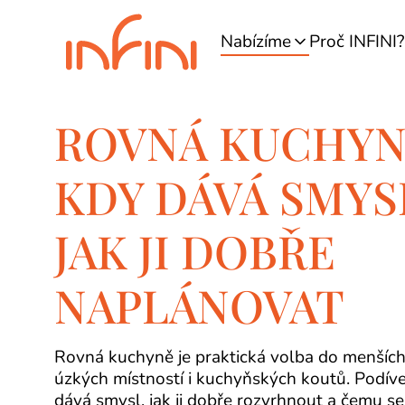
Nabízíme
Proč INFINI?
ROVNÁ KUCHYN
KDY DÁVÁ SMYS
JAK JI DOBŘE
NAPLÁNOVAT
Rovná kuchyně je praktická volba do menších
úzkých místností i kuchyňských koutů. Podíve
dává smysl, jak ji dobře rozvrhnout a čemu se