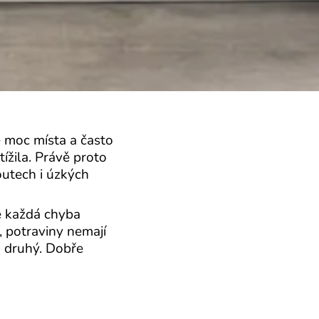
ě moc místa a často
tížila. Právě proto
utech i úzkých
e každá chyba
, potraviny nemají
a druhý. Dobře