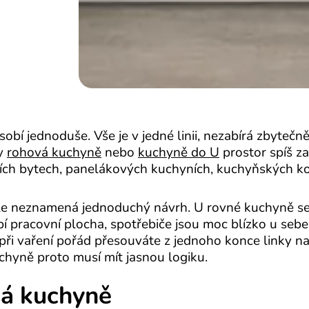
bí jednoduše. Vše je v jedné linii, nezabírá zbytečn
by
rohová kuchyně
nebo
kuchyně do U
prostor spíš za
ších bytech, panelákových kuchyních, kuchyňských ko
le neznamená jednoduchý návrh. U rovné kuchyně s
bí pracovní plocha, spotřebiče jsou moc blízko u sebe
při vaření pořád přesouváte z jednoho konce linky n
hyně proto musí mít jasnou logiku.
ná kuchyně