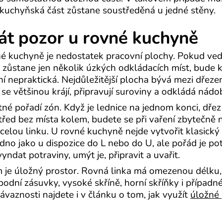
á kuchyňská část zůstane soustředěná u jedné stěny.
dát pozor u rovné kuchyně
vné kuchyně je nedostatek pracovní plochy. Pokud ved
 zůstane jen několik úzkých odkládacích míst, bude 
 nepraktická. Nejdůležitější plocha bývá mezi dřez
e většinou krájí, připravují suroviny a odkládá nádob
atné pořadí zón. Když je lednice na jednom konci, dře
řed bez místa kolem, budete se při vaření zbytečně 
 celou linku. U rovné kuchyně nejde vytvořit klasický
adno jako u dispozice do L nebo do U, ale pořád je p
yndat potraviny, umýt je, připravit a uvařit.
m je úložný prostor. Rovná linka má omezenou délku, 
odní zásuvky, vysoké skříně, horní skříňky i případné
ávaznosti najdete i v článku o tom, jak využít
úložné 