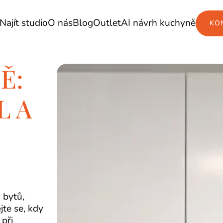
Najít studio
O nás
Blog
Outlet
AI návrh kuchyně
KO
Ě:
L A
 bytů,
jte se, kdy
 při