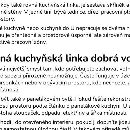
dy také rovná kuchyňská linka, je sestava skříněk a
é stěny. V jedné linii bývá lednice, dřez, pracovní p
ostory.
vé kuchyně nebo kuchyně do U nepracuje se dvěma n
mu je přehledná a prostorově úsporná, ale zároveň 
tlivé pracovní zóny.
vná kuchyňská linka dobrá v
á největší smysl tam, kde potřebujete zachovat vol
 dispozici přirozeně neumožňuje. Často funguje v úz
arsonkách nebo v obývacím prostoru, kde nechcete,
stnosti.
být také v panelákovém bytě. Pokud řešíte rekonstr
nosti prostoru podle článku o
panelákové kuchyni
. U 
loha stoupaček, odpadu, elektřiny a šířka místnosti.
odí i do otevřeného interiéru, pokud ji doplníte jíde
 samostatnou úložnou částí. V takovém případě můž