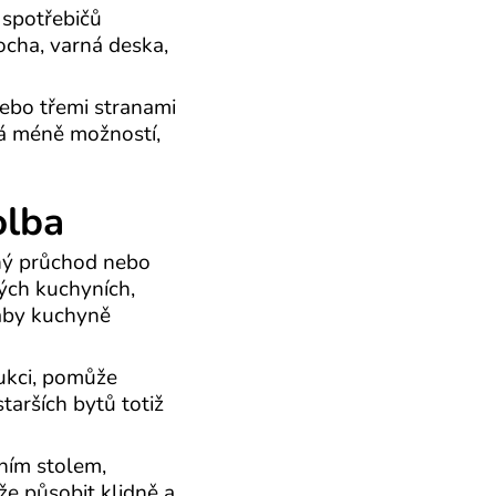
 spotřebičů
locha, varná deska,
ebo třemi stranami
má méně možností,
olba
ný průchod nebo
kých kuchyních,
 aby kuchyně
ukci, pomůže
starších bytů totiž
lním stolem,
e působit klidně a