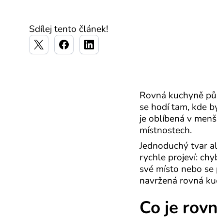
Sdílej tento článek!
Rovná kuchyně půso
se hodí tam, kde 
je oblíbená v men
místnostech.
Jednoduchý tvar a
rychle projeví: chy
své místo nebo se 
navržená rovná kuc
Co je rov