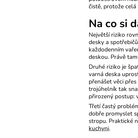
čistě, protože cel
Na co si 
Největší riziko ro
desky a spotřebičů
každodenním vaření
deskou. Právě tam s
Druhé riziko je šp
varná deska uprost
přenášet věci přes
trojúhelník tak sn
přirozený postup: v
Třetí častý problé
dobře promyslet sp
stropu. Praktické n
kuchyni
.