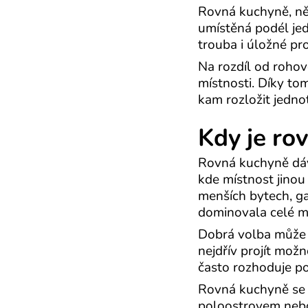
Rovná kuchyně, něk
umístěná podél jedn
trouba i úložné pr
Na rozdíl od roho
místnosti. Díky to
kam rozložit jedno
Kdy je ro
Rovná kuchyně dáv
kde místnost jinou
menších bytech, g
dominovala celé mí
Dobrá volba může 
nejdřív projít mož
často rozhoduje po
Rovná kuchyně se h
poloostrovem nebo