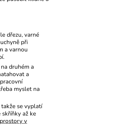
le dřezu, varné
kuchyně při
em a varnou
í.
z na druhém a
natahovat a
 pracovní
otřeba myslet na
takže se vyplatí
 skříňky až ke
prostory v