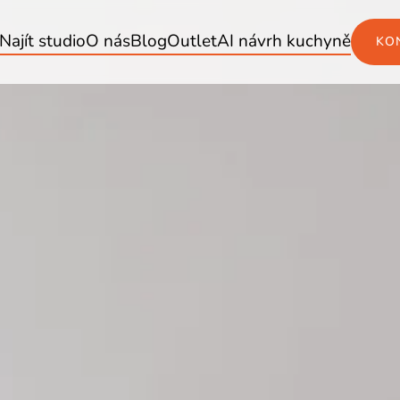
Najít studio
O nás
Blog
Outlet
AI návrh kuchyně
KO