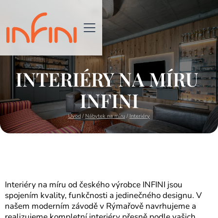
INTERIÉRY NA MÍRU
INFINI
Úvod
/
Nábytek na míru
/
Interiéry
Interiéry na míru od českého výrobce INFINI jsou
spojením kvality, funkčnosti a jedinečného designu. V
našem moderním závodě v Rýmařově navrhujeme a
realizujeme kompletní interiéry přesně podle vašich