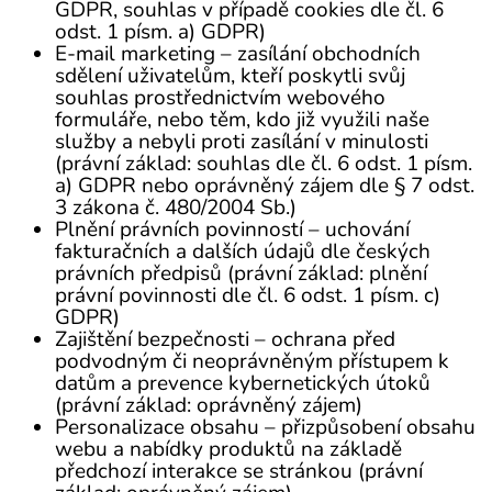
GDPR, souhlas v případě cookies dle čl. 6
odst. 1 písm. a) GDPR)
E-mail marketing – zasílání obchodních
sdělení uživatelům, kteří poskytli svůj
souhlas prostřednictvím webového
formuláře, nebo těm, kdo již využili naše
služby a nebyli proti zasílání v minulosti
(právní základ: souhlas dle čl. 6 odst. 1 písm.
a) GDPR nebo oprávněný zájem dle § 7 odst.
3 zákona č. 480/2004 Sb.)
Plnění právních povinností – uchování
fakturačních a dalších údajů dle českých
právních předpisů (právní základ: plnění
právní povinnosti dle čl. 6 odst. 1 písm. c)
GDPR)
Zajištění bezpečnosti – ochrana před
podvodným či neoprávněným přístupem k
datům a prevence kybernetických útoků
(právní základ: oprávněný zájem)
Personalizace obsahu – přizpůsobení obsahu
webu a nabídky produktů na základě
předchozí interakce se stránkou (právní