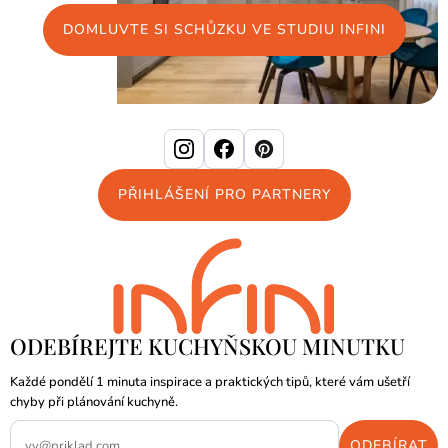
DOMLUVTE SI SCHŮZKU VE STUDIU INFINI
PŘIHLÁŠENÍ PRO PARTNERY
ODEBÍREJTE KUCHYŇSKOU MINUTKU
Každé pondělí 1 minuta inspirace a praktických tipů, které vám ušetří
chyby při plánování kuchyně.