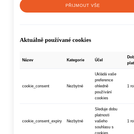
PŘIJMOUT VŠE
Aktuálně používané cookies
Do
Název
Kategorie
Účel
pla
Ukládá vaše
preference
cookie_consent
Nezbytné
ohledně
1 r
používání
cookies
Sleduje dobu
platnosti
cookie_consent_expiry
Nezbytné
vašeho
1 r
souhlasu s
cookies