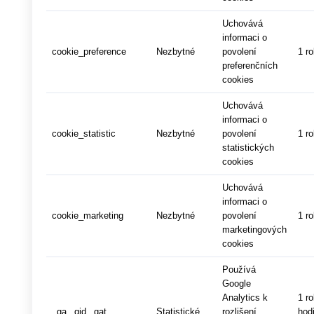
Uchovává
informaci o
cookie_preference
Nezbytné
povolení
1 r
preferenčních
cookies
Uchovává
informaci o
cookie_statistic
Nezbytné
povolení
1 r
statistických
cookies
Uchovává
informaci o
cookie_marketing
Nezbytné
povolení
1 r
marketingových
cookies
Používá
Google
Analytics k
1 r
_ga,_gid,_gat
Statistické
rozlišení
hod