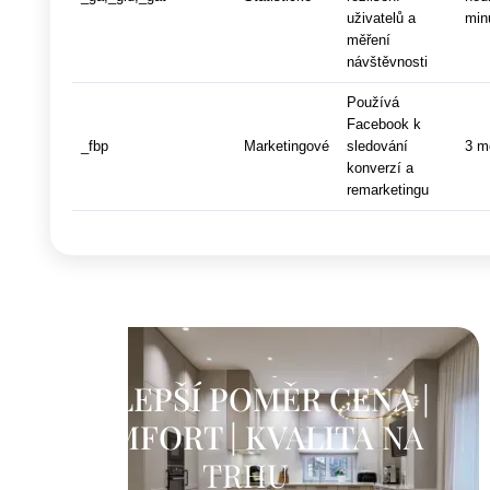
uživatelů a
min
měření
návštěvnosti
Používá
Facebook k
_fbp
Marketingové
sledování
3 m
konverzí a
remarketingu
NEJLEPŠÍ POMĚR CENA |
KOMFORT | KVALITA
NA
TRHU