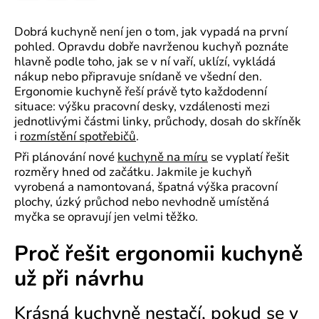
Dobrá kuchyně není jen o tom, jak vypadá na první
pohled. Opravdu dobře navrženou kuchyň poznáte
hlavně podle toho, jak se v ní vaří, uklízí, vykládá
nákup nebo připravuje snídaně ve všední den.
Ergonomie kuchyně řeší právě tyto každodenní
situace: výšku pracovní desky, vzdálenosti mezi
jednotlivými částmi linky, průchody, dosah do skříněk
i
rozmístění spotřebičů
.
Při plánování nové
kuchyně na míru
se vyplatí řešit
rozměry hned od začátku. Jakmile je kuchyň
vyrobená a namontovaná, špatná výška pracovní
plochy, úzký průchod nebo nevhodně umístěná
myčka se opravují jen velmi těžko.
Proč řešit ergonomii kuchyně
už při návrhu
Krásná kuchyně nestačí, pokud se v