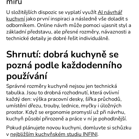
míru
U složitějších dispozic se vyplatí využít
AI návrhář
kuchyní
jako první inspiraci a následně vše doladit s
odborníkem. Online návrh může pomoci ujasnit styl a
základní představu, ale přesné rozměry, návaznosti a
technické detaily je dobré řešit individuálně.
Shrnutí: dobrá kuchyně se
pozná podle každodenního
používání
Správné rozměry kuchyně nejsou jen technická
tabulka. Jsou to drobná rozhodnutí, která ovlivní
každý den: výška pracovní desky, šířka průchodů,
umístění dřezu, trouby, lednice, myčky i úložných
prostor. Když se ergonomie promyslí už při návrhu,
kuchyň působí přirozeně a práce v ní je pohodlnější.
Pokud plánujete novou kuchyni, domluvte si schůzku
v
nejbližším kuchyňském studiu INFINI
.