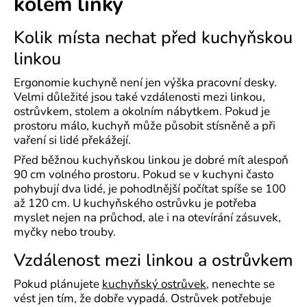
kolem linky
Kolik místa nechat před kuchyňskou
linkou
Ergonomie kuchyně není jen výška pracovní desky.
Velmi důležité jsou také vzdálenosti mezi linkou,
ostrůvkem, stolem a okolním nábytkem. Pokud je
prostoru málo, kuchyň může působit stísněně a při
vaření si lidé překážejí.
Před běžnou kuchyňskou linkou je dobré mít alespoň
90 cm volného prostoru. Pokud se v kuchyni často
pohybují dva lidé, je pohodlnější počítat spíše se 100
až 120 cm. U kuchyňského ostrůvku je potřeba
myslet nejen na průchod, ale i na otevírání zásuvek,
myčky nebo trouby.
Vzdálenost mezi linkou a ostrůvkem
Pokud plánujete
kuchyňský ostrůvek
, nenechte se
vést jen tím, že dobře vypadá. Ostrůvek potřebuje