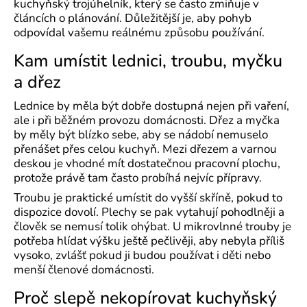
kuchyňský trojúhelník, který se často zmiňuje v
článcích o plánování. Důležitější je, aby pohyb
odpovídal vašemu reálnému způsobu používání.
Kam umístit lednici, troubu, myčku
a dřez
Lednice by měla být dobře dostupná nejen při vaření,
ale i při běžném provozu domácnosti. Dřez a myčka
by měly být blízko sebe, aby se nádobí nemuselo
přenášet přes celou kuchyň. Mezi dřezem a varnou
deskou je vhodné mít dostatečnou pracovní plochu,
protože právě tam často probíhá nejvíc přípravy.
Troubu je praktické umístit do vyšší skříně, pokud to
dispozice dovolí. Plechy se pak vytahují pohodlněji a
člověk se nemusí tolik ohýbat. U mikrovlnné trouby je
potřeba hlídat výšku ještě pečlivěji, aby nebyla příliš
vysoko, zvlášť pokud ji budou používat i děti nebo
menší členové domácnosti.
Proč slepě nekopírovat kuchyňský