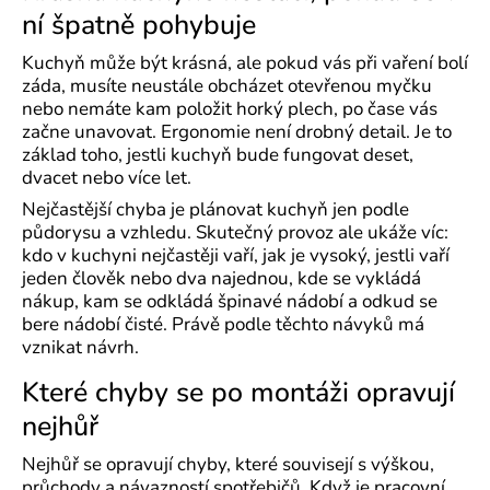
ní špatně pohybuje
Kuchyň může být krásná, ale pokud vás při vaření bolí
záda, musíte neustále obcházet otevřenou myčku
nebo nemáte kam položit horký plech, po čase vás
začne unavovat. Ergonomie není drobný detail. Je to
základ toho, jestli kuchyň bude fungovat deset,
dvacet nebo více let.
Nejčastější chyba je plánovat kuchyň jen podle
půdorysu a vzhledu. Skutečný provoz ale ukáže víc:
kdo v kuchyni nejčastěji vaří, jak je vysoký, jestli vaří
jeden člověk nebo dva najednou, kde se vykládá
nákup, kam se odkládá špinavé nádobí a odkud se
bere nádobí čisté. Právě podle těchto návyků má
vznikat návrh.
Které chyby se po montáži opravují
nejhůř
Nejhůř se opravují chyby, které souvisejí s výškou,
průchody a návazností spotřebičů. Když je pracovní