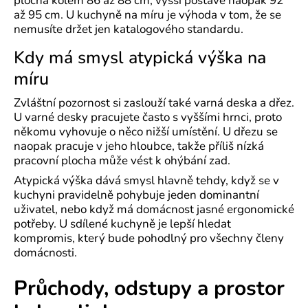
plocha kolem 86 až 88 cm, vyšší postavě naopak 92
až 95 cm. U kuchyně na míru je výhoda v tom, že se
nemusíte držet jen katalogového standardu.
Kdy má smysl atypická výška na
míru
Zvláštní pozornost si zaslouží také varná deska a dřez.
U varné desky pracujete často s vyššími hrnci, proto
někomu vyhovuje o něco nižší umístění. U dřezu se
naopak pracuje v jeho hloubce, takže příliš nízká
pracovní plocha může vést k ohýbání zad.
Atypická výška dává smysl hlavně tehdy, když se v
kuchyni pravidelně pohybuje jeden dominantní
uživatel, nebo když má domácnost jasné ergonomické
potřeby. U sdílené kuchyně je lepší hledat
kompromis, který bude pohodlný pro všechny členy
domácnosti.
Průchody, odstupy a prostor