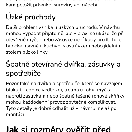
kam položit prkénko, suroviny ani nádobí.
Úzké průchody
Další problém vzniká u úzkých průchodů. V návrhu
mohou vypadat přijatelně, ale v praxi se ukáže, že při
otevřené myčce nebo zásuvce není kudy projít. To je
typické hlavně u kuchyní s ostrůvkem nebo jídelním
stolem blízko linky.
Špatně otevírané dvířka, zásuvky a
spotřebiče
Pozor také na dvířka a spotřebiče, které se navzájem
blokují. Lednice vedle zdi, trouba u rohu, myčka
naproti zásuvkám nebo špatně řešené rohové skříňky
mohou každodenní provoz zbytečně komplikovat.
Tyto detaily je dobré odhalit už v návrhu, ne až po
montáži.
Jak si rozměry ověřit před