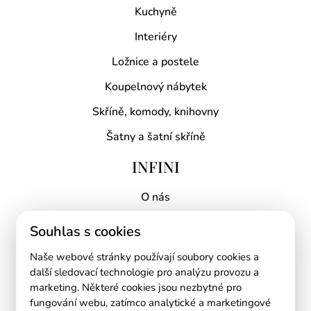
Kuchyně
Interiéry
Ložnice a postele
Koupelnový nábytek
Skříně, komody, knihovny
Šatny a šatní skříně
INFINI
O nás
Proč INFINI?
Souhlas s cookies
Kontakt
Naše webové stránky používají soubory cookies a
Mapa prodejen
další sledovací technologie pro analýzu provozu a
marketing. Některé cookies jsou nezbytné pro
RYCHLÉ ODKAZY
fungování webu, zatímco analytické a marketingové