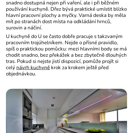
snadno dostupná nejen při vaření, ale i při běžném
používání kuchyně. Dřez bývá praktické umístit blízko
hlavní pracovní plochy a myčky. Varná deska by měla
mít po stranách dost místa na odkládání hrnců,
surovin a náčiní.
U kuchyně do U se často dobře pracuje s takzvaným
pracovním trojúhelníkem. Nejde o přísné pravidlo,
spíš o praktickou pomůcku: mezi hlavními body se má
chodit snadno, bez překážek a bez zbytečně dlouhých
tras. Pokud si nejste jistí dispozicí, pomůže projít si
celý
návrh kuchyně
krok za krokem ještě před
objednávkou.