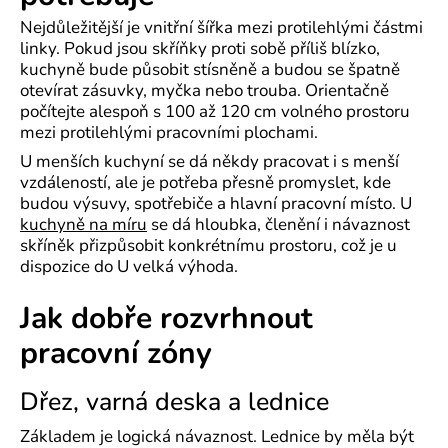
Nejdůležitější je vnitřní šířka mezi protilehlými částmi
linky. Pokud jsou skříňky proti sobě příliš blízko,
kuchyně bude působit stísněně a budou se špatně
otevírat zásuvky, myčka nebo trouba. Orientačně
počítejte alespoň s 100 až 120 cm volného prostoru
mezi protilehlými pracovními plochami.
U menších kuchyní se dá někdy pracovat i s menší
vzdáleností, ale je potřeba přesně promyslet, kde
budou výsuvy, spotřebiče a hlavní pracovní místo. U
kuchyně na míru
se dá hloubka, členění i návaznost
skříněk přizpůsobit konkrétnímu prostoru, což je u
dispozice do U velká výhoda.
Jak dobře rozvrhnout
pracovní zóny
Dřez, varná deska a lednice
Základem je logická návaznost. Lednice by měla být