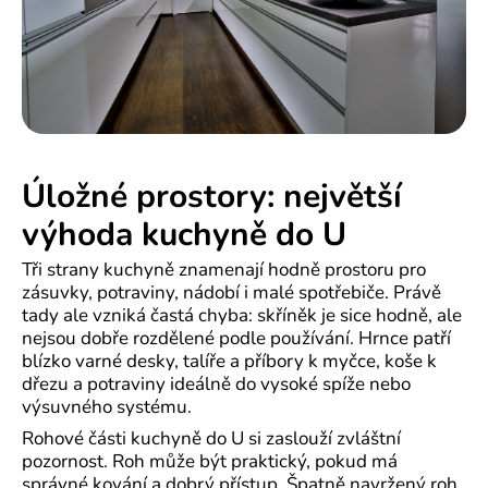
Úložné prostory: největší
výhoda kuchyně do U
Tři strany kuchyně znamenají hodně prostoru pro
zásuvky, potraviny, nádobí i malé spotřebiče. Právě
tady ale vzniká častá chyba: skříněk je sice hodně, ale
nejsou dobře rozdělené podle používání. Hrnce patří
blízko varné desky, talíře a příbory k myčce, koše k
dřezu a potraviny ideálně do vysoké spíže nebo
výsuvného systému.
Rohové části kuchyně do U si zaslouží zvláštní
pozornost. Roh může být praktický, pokud má
správné kování a dobrý přístup. Špatně navržený roh