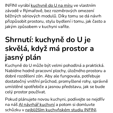
INFINI vyrábí
kuchyně do U na míru
ve vlastním
závodě v Rýmařově, bez rozměrových omezení
běžných sériových modulů. Díky tomu se dá návrh
přizpůsobit prostoru, stylu bydlení i tomu, jak často a
jakým způsobem v kuchyni vaříte.
Shrnutí: kuchyně do U je
skvělá, když má prostor a
jasný plán
Kuchyně do U může být velmi pohodlná a praktická.
Nabídne hodně pracovní plochy, úložného prostoru a
dobré rozdělení zón. Aby ale fungovala, potřebuje
dostatečný vnitřní průchod, promyšlené rohy, správně
umístěné spotřebiče a jasnou představu, jak se bude
celý prostor používat.
Pokud plánujete novou kuchyni, podívejte se nejdřív
na náš
AI návrhář kuchyní
a potom si domluvte
schůzku v
nejbližším kuchyňském studiu INFINI
.