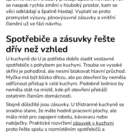
se naopak rychle změní v hluboký prostor, kam se
věci odkládají a špatně hledají. Vyplatí se proto
promyslet výsuvy, plnovýsuvné zásuvky a vnitřní
členění už ve fázi návrhu.
Spotřebiče a zásuvky řešte
dřív než vzhled
U kuchyně do U je potřeba dobře sladit vestavné
spotřebiče s pohybem po kuchyni. Trouba ve vysoké
skříni je pohodlná, ale nesmí blokovat hlavní průchod.
Myčka má být blízko dřezu, ale po otevření by neměla
odříznout přístup k celé kuchyni. Podobně lednice by
neměla stát na místě, kde při otevření překáží
ostatním členům domácnosti.
Stejně důležité jsou zásuvky. U třístranné kuchyně se
snadno stane, že máte hodně pracovní plochy, ale
málo míst pro zapojení robotu, kávovaru nebo
nabíječky. Praktické rozvržení
zásuvek v kuchyni
proto řešte spolu s rozmístěním spotřebičů a