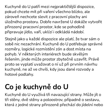
Kuchyně do U patří mezi nejpraktičtější dispozice,
pokud chcete mít při vaření všechno blízko, ale
zároveň nechcete slevit z pracovní plochy ani
úložného prostoru. Dobře navržené U dokáže vytvořit
přirozený pracovní prostor, kde se pohodlně
připravuje jídlo, vaří, uklízí i odkládá nádobí.
Stejně jako u každé dispozice ale platí, že tvar sám o
sobě nic nezachrání. Kuchyně do U potřebuje správné
rozměry, logické rozmístění zón a dost místa na
pohyb. V některých interiérech bude skvělým
řešením, jinde může prostor zbytečně uzavřít. Právě
proto se vyplatí uvažovat o ní už při prvním návrhu
kuchyně, ne až ve chvíli, kdy jsou dané rozvody a
hotové podlahy.
Co je kuchyně do U
Kuchyně do U využívá tři navazující strany. Může jít o
tři stěny, dvě stěny a poloostrov, případně o sestavu,
která z jedné strany přirozeně přechází do jídelní nebo