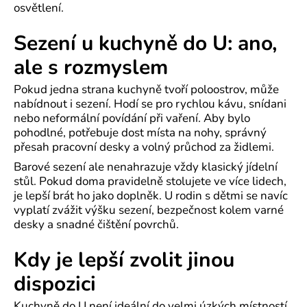
osvětlení.
Sezení u kuchyně do U: ano,
ale s rozmyslem
Pokud jedna strana kuchyně tvoří poloostrov, může
nabídnout i sezení. Hodí se pro rychlou kávu, snídani
nebo neformální povídání při vaření. Aby bylo
pohodlné, potřebuje dost místa na nohy, správný
přesah pracovní desky a volný průchod za židlemi.
Barové sezení ale nenahrazuje vždy klasický jídelní
stůl. Pokud doma pravidelně stolujete ve více lidech,
je lepší brát ho jako doplněk. U rodin s dětmi se navíc
vyplatí zvážit výšku sezení, bezpečnost kolem varné
desky a snadné čištění povrchů.
Kdy je lepší zvolit jinou
dispozici
Kuchyně do U není ideální do velmi úzkých místností.