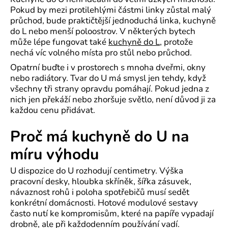
Pokud by mezi protilehlými částmi linky zůstal malý
průchod, bude praktičtější jednoduchá linka, kuchyně
do L nebo menší poloostrov. V některých bytech
může lépe fungovat také
kuchyně do L
, protože
nechá víc volného místa pro stůl nebo průchod.
Opatrní buďte i v prostorech s mnoha dveřmi, okny
nebo radiátory. Tvar do U má smysl jen tehdy, když
všechny tři strany opravdu pomáhají. Pokud jedna z
nich jen překáží nebo zhoršuje světlo, není důvod ji za
každou cenu přidávat.
Proč má kuchyně do U na
míru výhodu
U dispozice do U rozhodují centimetry. Výška
pracovní desky, hloubka skříněk, šířka zásuvek,
návaznost rohů i poloha spotřebičů musí sedět
konkrétní domácnosti. Hotové modulové sestavy
často nutí ke kompromisům, které na papíře vypadají
drobně, ale při každodenním používání vadí.