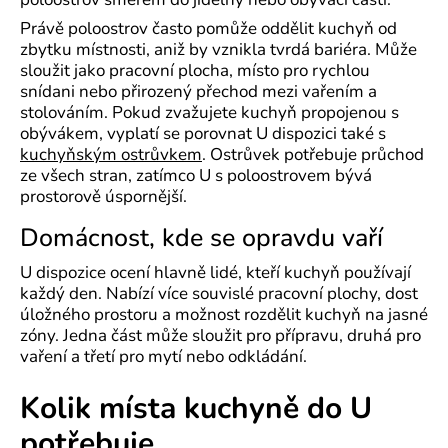
Právě poloostrov často pomůže oddělit kuchyň od
zbytku místnosti, aniž by vznikla tvrdá bariéra. Může
sloužit jako pracovní plocha, místo pro rychlou
snídani nebo přirozený přechod mezi vařením a
stolováním. Pokud zvažujete kuchyň propojenou s
obývákem, vyplatí se porovnat U dispozici také s
kuchyňským ostrůvkem
. Ostrůvek potřebuje průchod
ze všech stran, zatímco U s poloostrovem bývá
prostorově úspornější.
Domácnost, kde se opravdu vaří
U dispozice ocení hlavně lidé, kteří kuchyň používají
každý den. Nabízí více souvislé pracovní plochy, dost
úložného prostoru a možnost rozdělit kuchyň na jasné
zóny. Jedna část může sloužit pro přípravu, druhá pro
vaření a třetí pro mytí nebo odkládání.
Kolik místa kuchyně do U
potřebuje