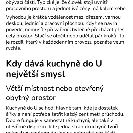
obývací části. Typické je, že člověk stojí uvnitř
pracovního prostoru a jednotlivé zóny má kolem sebe.
Výhodou je krátká vzdálenost mezi dřezem, varnou
deskou, lednicí a pracovní plochou. Když se návrh
povede, nemusíte při vaření zbytečně přecházet přes
celý prostor. Stačí se otočit nebo udělat pár kroků. To
je rozdíl, který v každodenním provozu poznáte velmi
rychle.
Kdy dává kuchyně do U
největší smysl
Větší místnost nebo otevřený
obytný prostor
Kuchyně do U se hodí hlavně tam, kde je dostatek
šířky a není potřeba šetřit každý centimetr průchodu.
Dobře funguje v samostatné kuchyni, ale také v
otevřené dispozici, kde jedna strana kuchyně tvoří
poloostrov směrem do jídelny nebo obývací části.