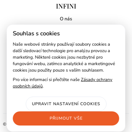
INFINI
O nás
Proč INFINI?
Souhlas s cookies
Kontakt
Naše webové stránky používají soubory cookies a
Mapa prodejen
další sledovací technologie pro analýzu provozu a
marketing. Některé cookies jsou nezbytné pro
RYCHLÉ ODKAZY
fungování webu, zatímco analytické a marketingové
cookies jsou použity pouze s vaším souhlasem.
AI návrh kuchyně
Pro více informací si přečtěte naše
Zásady ochrany
osobních údajů
.
Ke stažení
Blog
UPRAVIT NASTAVENÍ COOKIES
Zásady ochrany osobních údajů
PŘIJMOUT VŠE
© 2025 Infini a.s.