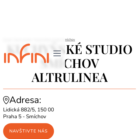
Úvod
/
Najít studio
/
Kuchyňské studio Smíchov
KUCHYŇSKÉ STUDIO
SMÍCHOV
ALTRULINEA
Adresa:
Lidická 882/5, 150 00
Praha 5 - Smíchov
NAVŠTIVTE NÁS