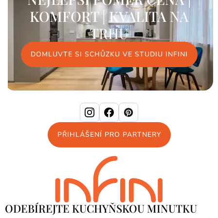
KOMFORT | KVALITA
NA
TRHU
DOMLUVTE SI SCHŮZKU VE STUDIU INFINI
PŘIHLÁŠENÍ PRO PARTNERY
ODEBÍREJTE KUCHYŇSKOU MINUTKU