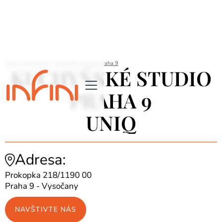
Úvod
/
Najít studio
/
Kuchyňské studio Praha 9
KUCHYŇSKÉ STUDIO
PRAHA 9
UNIQ
Adresa:
Prokopka 218/1190 00
Praha 9 - Vysočany
NAVŠTIVTE NÁS