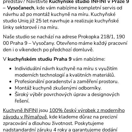
představ? Navštivte
Kuchyňské studio INFINI v Praze 9
– Vysočanech
, kde vám nabízíme kompletní servis od
návrhu až po montáž kuchyně na míru. Kuchyňské
studio Uniq již 25 let navrhuje a realizuje kuchyňské
linky sektorové i na míru.
Naše studio se nachází na adrese Prokopka 218/1, 190
00 Praha 9 – Vysočany. Otevřeno máme každý pracovní
den i o víkendech po předchozí domluvě.
V
kuchyňském studiu Praha 9
vám nabízíme:
Individuální návrh kuchyně na míru s využitím
moderních technologií a kvalitních materiálů.
Profesionální poradenství a zaměření prostoru.
Montáž kuchyně zkušenými odborníky.
Široký výběr povrchových úprav a designových
řešení.
Kuchyně INFINI
jsou
100% český výrobek z moderního
závodu v Rýmařově
, kde klademe důraz na precizní
zpracování a dlouhou životnost. Poskytujeme
nadstandardní záruku 4 roky a garantujeme dodání