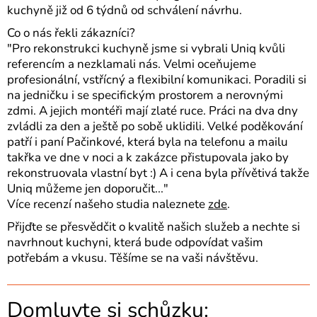
kuchyně již od 6 týdnů od schválení návrhu.
Co o nás řekli zákazníci?
"Pro rekonstrukci kuchyně jsme si vybrali Uniq kvůli
referencím a nezklamali nás. Velmi oceňujeme
profesionální, vstřícný a flexibilní komunikaci. Poradili si
na jedničku i se specifickým prostorem a nerovnými
zdmi. A jejich montéři mají zlaté ruce. Práci na dva dny
zvládli za den a ještě po sobě uklidili. Velké poděkování
patří i paní Pačinkové, která byla na telefonu a mailu
takřka ve dne v noci a k zakázce přistupovala jako by
rekonstruovala vlastní byt :) A i cena byla přívětivá takže
Uniq můžeme jen doporučit..."
Více recenzí našeho studia naleznete
zde
.
Přijďte se přesvědčit o kvalitě našich služeb a nechte si
navrhnout kuchyni, která bude odpovídat vašim
potřebám a vkusu. Těšíme se na vaši návštěvu.
Domluvte si schůzku: