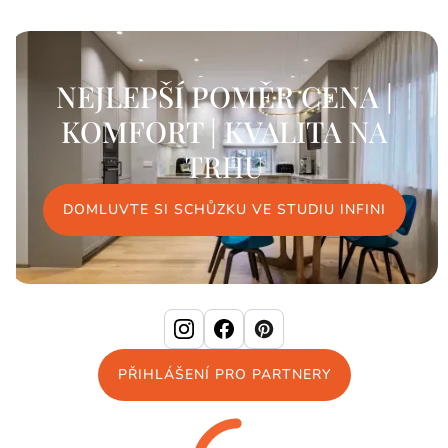
NEJLEPŠÍ POMĚR CENA |
KOMFORT | KVALITA
NA
TRHU
DOMLUVTE SI SCHŮZKU VE STUDIU INFINI
PŘIHLÁŠENÍ PRO PARTNERY