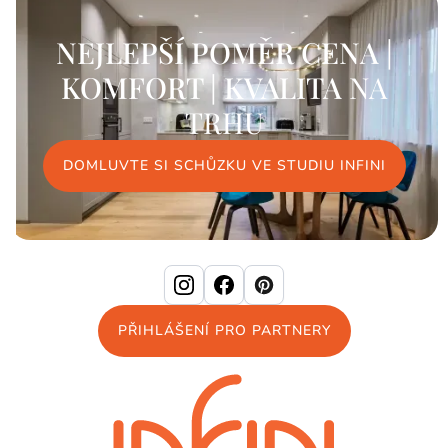
NEJLEPŠÍ POMĚR CENA |
KOMFORT | KVALITA
NA
TRHU
DOMLUVTE SI SCHŮZKU VE STUDIU INFINI
PŘIHLÁŠENÍ PRO PARTNERY