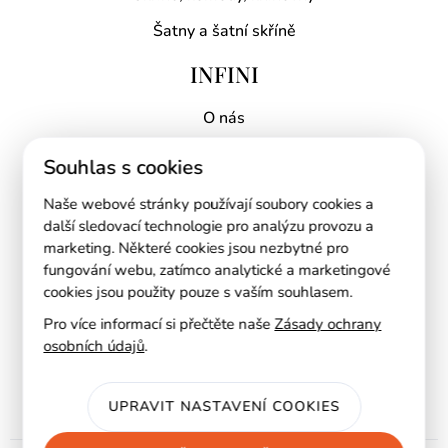
Šatny a šatní skříně
INFINI
O nás
Proč INFINI?
Souhlas s cookies
Kontakt
Naše webové stránky používají soubory cookies a
Mapa prodejen
další sledovací technologie pro analýzu provozu a
marketing. Některé cookies jsou nezbytné pro
RYCHLÉ ODKAZY
fungování webu, zatímco analytické a marketingové
cookies jsou použity pouze s vaším souhlasem.
AI návrh kuchyně
Pro více informací si přečtěte naše
Zásady ochrany
osobních údajů
.
Ke stažení
Blog
UPRAVIT NASTAVENÍ COOKIES
Zásady ochrany osobních údajů