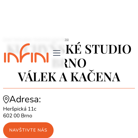
Úvod
/
Najít studio
/
Kuchyňské studio Brno
KUCHYŇSKÉ STUDIO
BRNO
VÁLEK A KAČENA
Adresa:
Heršpická 11c
602 00 Brno
NAVŠTIVTE NÁS