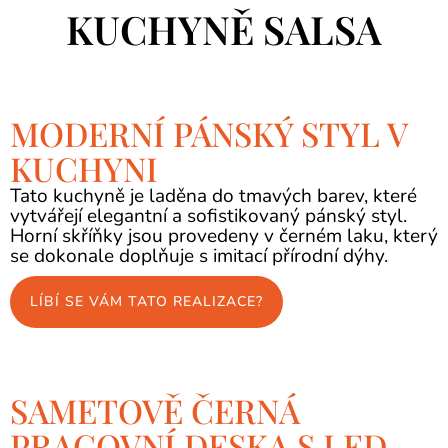
KUCHYNĚ SALSA
MODERNÍ PÁNSKÝ STYL V
KUCHYNI
Tato kuchyně je laděna do tmavých barev, které
vytvářejí elegantní a sofistikovaný pánský styl.
Horní skříňky jsou provedeny v černém laku, který
se dokonale doplňuje s imitací přírodní dýhy.
LÍBÍ SE VÁM TATO REALIZACE?
SAMETOVĚ ČERNÁ
PRACOVNÍ DESKA S LED