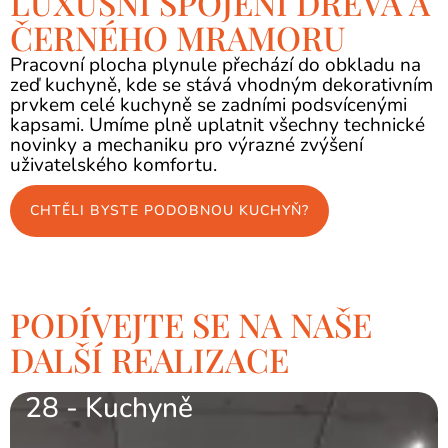
LUXUSNÍ SPOJENÍ DŘEVA A
ČERNÉHO MRAMORU
Pracovní plocha plynule přechází do obkladu na
zeď kuchyně, kde se stává vhodným dekorativním
prvkem celé kuchyně se zadními podsvícenými
kapsami. Umíme plně uplatnit všechny technické
novinky a mechaniku pro výrazné zvýšení
uživatelského komfortu.
CHTĚLI BYSTE PODOBNOU KUCHYŇ?
PODÍVEJTE SE NA NAŠE
DALŠÍ REALIZACE
28 - Kuchyně