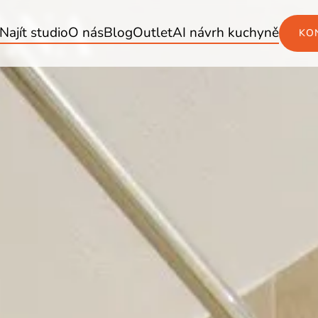
LNA
Najít studio
O nás
Blog
Outlet
AI návrh kuchyně
KO