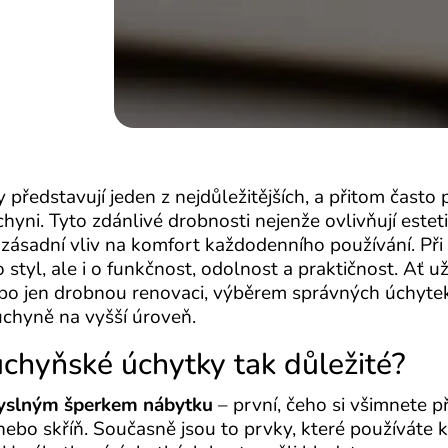
představují jeden z nejdůležitějších, a přitom často 
chyni. Tyto zdánlivé drobnosti nejenže ovlivňují este
ké zásadní vliv na komfort každodenního používání. P
 styl, ale i o funkčnost, odolnost a praktičnost. Ať 
bo jen drobnou renovaci, výběrem správných úchyt
uchyně na vyšší úroveň.
uchyňské úchytky tak důležité?
yslným šperkem nábytku
– první, čeho si všimnete p
ebo skříň. Současně jsou to prvky, které používáte