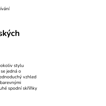
ívání
ských
okoliv stylu
 se jedná o
 jednoduchý vzhled
i barevnými
ouhé spodní skříňky