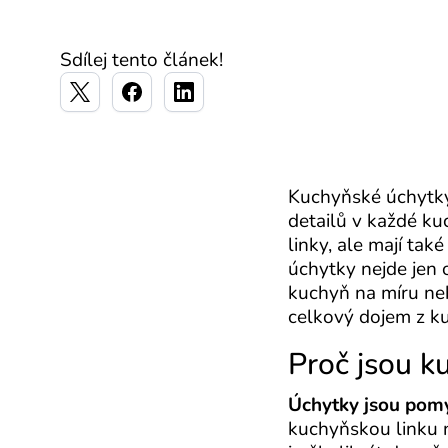
Sdílej tento článek!
Kuchyňské úchytky 
detailů v každé ku
linky, ale mají ta
úchytky nejde jen o
kuchyň na míru ne
celkový dojem z k
Proč jsou k
Úchytky jsou pom
kuchyňskou linku n