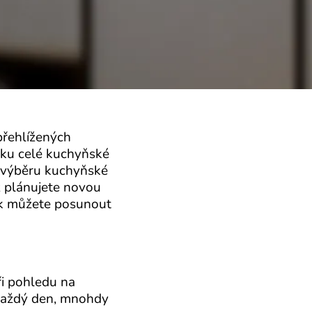
přehlížených
tiku celé kuchyňské
ři výběru kuchyňské
už plánujete novou
ek můžete posunout
ři pohledu na
 každý den, mnohdy