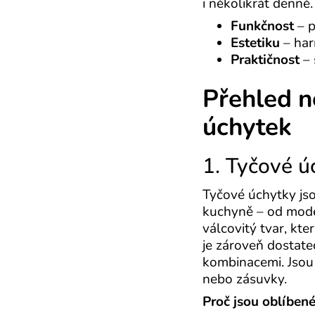
i několikrát denně
Funkčnost
– p
Estetiku
– har
Praktičnost
– 
Přehled n
úchytek
1. Tyčové ú
Tyčové úchytky jso
kuchyně – od moder
válcovitý tvar, kt
je zároveň dostate
kombinacemi. Jsou 
nebo zásuvky.
Proč jsou oblíbené