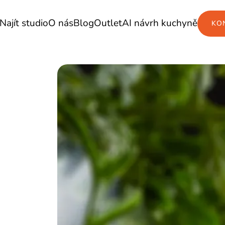
Najít studio
O nás
Blog
Outlet
AI návrh kuchyně
KO