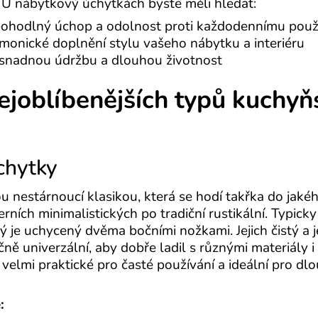
. U nábytkový úchytkách byste měli hledat:
ohodlný úchop a odolnost proti každodennímu použ
monické doplnění stylu vašeho nábytku a interiéru
snadnou údržbu a dlouhou životnost
ejoblíbenějších typů kuchyň
chytky
u nestárnoucí klasikou, která se hodí takřka do jakéh
ních minimalistických po tradiční rustikální. Typicky
erý je uchycený dvěma bočními nožkami. Jejich čistý a
čně univerzální, aby dobře ladil s různými materiály 
velmi praktické pro časté používání a ideální pro dl
: