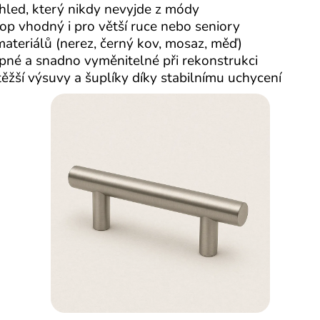
led, který nikdy nevyjde z módy
p vhodný i pro větší ruce nebo seniory
materiálů (nerez, černý kov, mosaz, měď)
né a snadno vyměnitelné při rekonstrukci
ěžší výsuvy a šuplíky díky stabilnímu uchycení