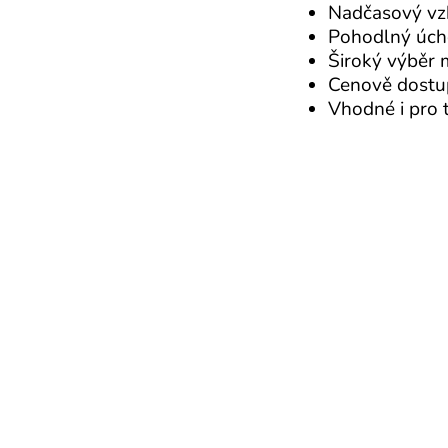
Nadčasový vzh
Pohodlný úcho
Široký výběr 
Cenově dostup
Vhodné i pro t