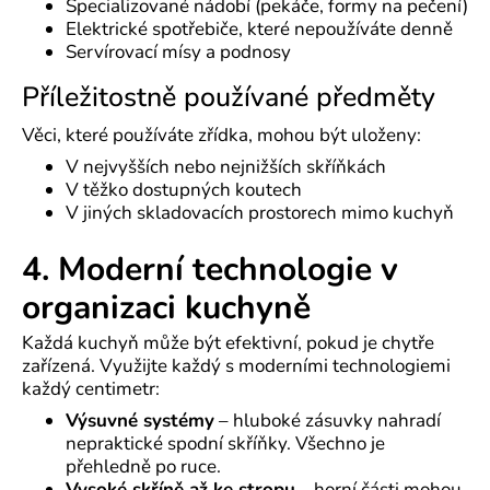
Specializované nádobí (pekáče, formy na pečení)
Elektrické spotřebiče, které nepoužíváte denně
Servírovací mísy a podnosy
Příležitostně používané předměty
Věci, které používáte zřídka, mohou být uloženy:
V nejvyšších nebo nejnižších skříňkách
V těžko dostupných koutech
V jiných skladovacích prostorech mimo kuchyň
4. Moderní technologie v
organizaci kuchyně
Každá kuchyň může být efektivní, pokud je chytře
zařízená. Využijte každý s moderními technologiemi
každý centimetr:
Výsuvné systémy
– hluboké zásuvky nahradí
nepraktické spodní skříňky. Všechno je
přehledně po ruce.
Vysoké skříně až ke stropu
– horní části mohou