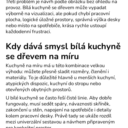
Třetí problém je návrh podle obrázku bez ohledu na
provoz. Bílá kuchyně se dřevem může vypadat
výborně na vizualizaci, ale pokud chybí pracovní
plocha, logické úložné prostory, správná výška desky
nebo místo na spotřebiče, krása rychle ustoupí
každodenní frustraci.
Kdy dává smysl bílá kuchyně
se dřevem na míru
Kuchyně na míru má u této kombinace velkou
výhodu: můžete přesně sladit rozměry, členění i
materiály. To je důležité hlavně u menších kuchyní,
atypických dispozic, kuchyní do stropu nebo
otevřených obytných prostorů.
U bílé kuchyně se často řeší čisté linie. Aby dobře
fungovaly, musí sedět spáry, návaznosti skříněk,
zakončení u stěn, napojení na spotřebiče i detaily
kolem pracovní desky. Právě tady se ukáže rozdíl
mezi univerzální sestavou a návrhem připraveným
pro konkrétní prostor.