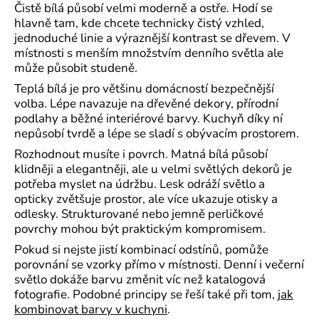
Čistě bílá působí velmi moderně a ostře. Hodí se
hlavně tam, kde chcete technicky čistý vzhled,
jednoduché linie a výraznější kontrast se dřevem. V
místnosti s menším množstvím denního světla ale
může působit studeně.
Teplá bílá je pro většinu domácností bezpečnější
volba. Lépe navazuje na dřevěné dekory, přírodní
podlahy a běžné interiérové barvy. Kuchyň díky ní
nepůsobí tvrdě a lépe se sladí s obývacím prostorem.
Rozhodnout musíte i povrch. Matná bílá působí
klidněji a elegantněji, ale u velmi světlých dekorů je
potřeba myslet na údržbu. Lesk odráží světlo a
opticky zvětšuje prostor, ale více ukazuje otisky a
odlesky. Strukturované nebo jemně perličkové
povrchy mohou být praktickým kompromisem.
Pokud si nejste jistí kombinací odstínů, pomůže
porovnání se vzorky přímo v místnosti. Denní i večerní
světlo dokáže barvu změnit víc než katalogová
fotografie. Podobné principy se řeší také při tom,
jak
kombinovat barvy v kuchyni
.