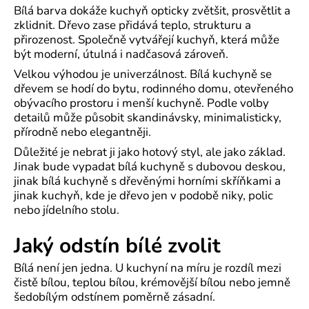
Bílá barva dokáže kuchyň opticky zvětšit, prosvětlit a
zklidnit. Dřevo zase přidává teplo, strukturu a
přirozenost. Společně vytvářejí kuchyň, která může
být moderní, útulná i nadčasová zároveň.
Velkou výhodou je univerzálnost. Bílá kuchyně se
dřevem se hodí do bytu, rodinného domu, otevřeného
obývacího prostoru i menší kuchyně. Podle volby
detailů může působit skandinávsky, minimalisticky,
přírodně nebo elegantněji.
Důležité je nebrat ji jako hotový styl, ale jako základ.
Jinak bude vypadat bílá kuchyně s dubovou deskou,
jinak bílá kuchyně s dřevěnými horními skříňkami a
jinak kuchyň, kde je dřevo jen v podobě niky, polic
nebo jídelního stolu.
Jaký odstín bílé zvolit
Bílá není jen jedna. U kuchyní na míru je rozdíl mezi
čistě bílou, teplou bílou, krémovější bílou nebo jemně
šedobílým odstínem poměrně zásadní.