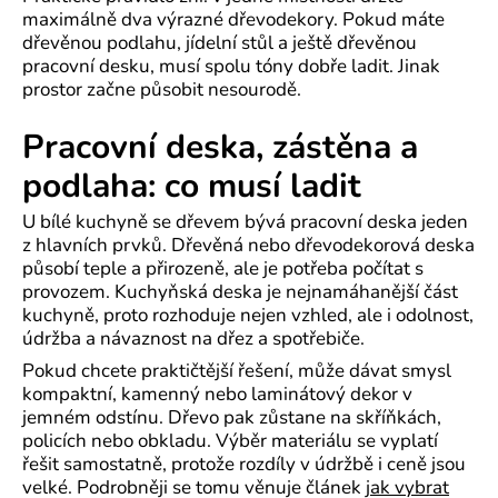
maximálně dva výrazné dřevodekory. Pokud máte
dřevěnou podlahu, jídelní stůl a ještě dřevěnou
pracovní desku, musí spolu tóny dobře ladit. Jinak
prostor začne působit nesourodě.
Pracovní deska, zástěna a
podlaha: co musí ladit
U bílé kuchyně se dřevem bývá pracovní deska jeden
z hlavních prvků. Dřevěná nebo dřevodekorová deska
působí teple a přirozeně, ale je potřeba počítat s
provozem. Kuchyňská deska je nejnamáhanější část
kuchyně, proto rozhoduje nejen vzhled, ale i odolnost,
údržba a návaznost na dřez a spotřebiče.
Pokud chcete praktičtější řešení, může dávat smysl
kompaktní, kamenný nebo laminátový dekor v
jemném odstínu. Dřevo pak zůstane na skříňkách,
policích nebo obkladu. Výběr materiálu se vyplatí
řešit samostatně, protože rozdíly v údržbě i ceně jsou
velké. Podrobněji se tomu věnuje článek
jak vybrat