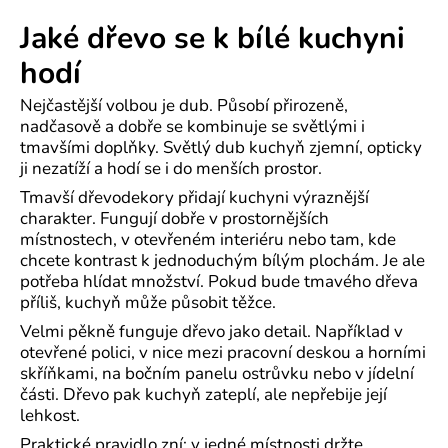
Jaké dřevo se k bílé kuchyni
hodí
Nejčastější volbou je dub. Působí přirozeně,
nadčasově a dobře se kombinuje se světlými i
tmavšími doplňky. Světlý dub kuchyň zjemní, opticky
ji nezatíží a hodí se i do menších prostor.
Tmavší dřevodekory přidají kuchyni výraznější
charakter. Fungují dobře v prostornějších
místnostech, v otevřeném interiéru nebo tam, kde
chcete kontrast k jednoduchým bílým plochám. Je ale
potřeba hlídat množství. Pokud bude tmavého dřeva
příliš, kuchyň může působit těžce.
Velmi pěkně funguje dřevo jako detail. Například v
otevřené polici, v nice mezi pracovní deskou a horními
skříňkami, na bočním panelu ostrůvku nebo v jídelní
části. Dřevo pak kuchyň zateplí, ale nepřebije její
lehkost.
Praktické pravidlo zní: v jedné místnosti držte