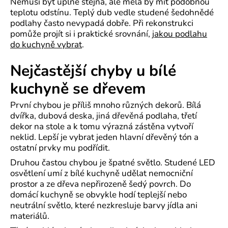
Nemusí být úplně stejná, ale měla by mít podobnou
teplotu odstínu. Teplý dub vedle studené šedohnědé
podlahy často nevypadá dobře. Při rekonstrukci
pomůže projít si i praktické srovnání,
jakou podlahu
do kuchyně vybrat
.
Nejčastější chyby u bílé
kuchyně se dřevem
První chybou je příliš mnoho různých dekorů. Bílá
dvířka, dubová deska, jiná dřevěná podlaha, třetí
dekor na stole a k tomu výrazná zástěna vytvoří
neklid. Lepší je vybrat jeden hlavní dřevěný tón a
ostatní prvky mu podřídit.
Druhou častou chybou je špatné světlo. Studené LED
osvětlení umí z bílé kuchyně udělat nemocniční
prostor a ze dřeva nepřirozeně šedý povrch. Do
domácí kuchyně se obvykle hodí teplejší nebo
neutrální světlo, které nezkresluje barvy jídla ani
materiálů.